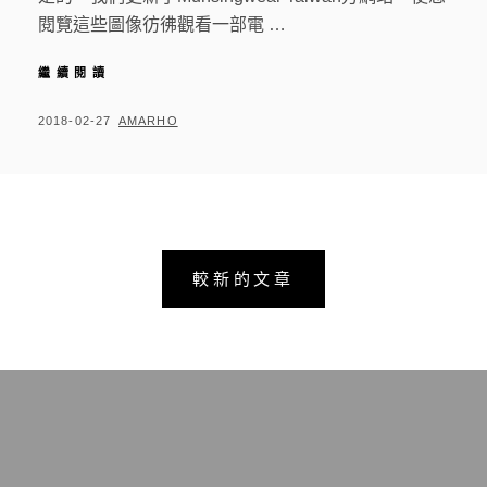
閱覽這些圖像彷彿觀看一部電 …
繼續閱讀
新
版
官
P
2018-02-27
B
AMARHO
方
O
Y
網
S
站
上
T
線
E
文
D
較新的文章
章
O
N
分
頁