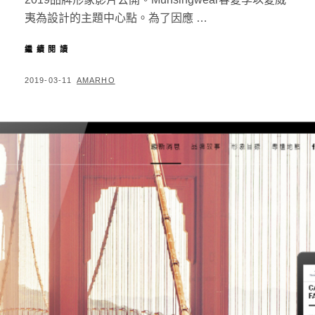
夷為設計的主題中心點。為了因應 …
繼續閱讀
2
0
1
P
2019-03-11
B
AMARHO
9
O
Y
S
S
/
S
T
品
E
牌
D
形
象
O
影
N
片