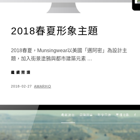
2018春夏形象主題
2018春夏，Munsingwear以美國「邁阿密」為設計主
題，加入街景塗鴉與都市建築元素 …
繼續閱讀
2
0
1
P
2018-02-27
B
AMARHO
8
O
Y
春
S
夏
形
T
象
E
主
D
題
O