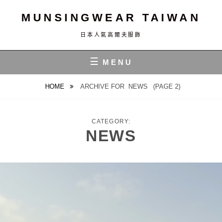
S
MUNSINGWEAR TAIWAN
k
i
日本人氣高爾夫服飾
p
t
MENU
o
c
HOME
ARCHIVE FOR
NEWS
(PAGE 2)
o
n
t
CATEGORY:
NEWS
e
n
t