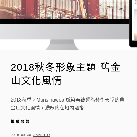
2018秋冬形象主題-舊金
山文化風情
2018秋季，Munsingwear感染著被譽為藝術天堂的舊
金山文化風情，濃厚的在地內涵搭 …
繼續閱讀
2
0
1
P
2018-08-30
B
AMARHO