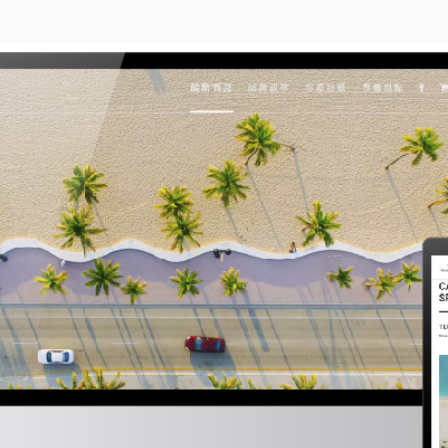
8
O
Y
秋
S
冬
形
T
象
E
主
D
題
-
O
舊
N
金
山
文
化
風
情