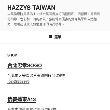
跳
HAZZYS TAIWAN
至
以英倫學院風格為主，結合英國貴族的價值觀和生活習慣，用精緻
內
的細節、色彩和一流的品質，強調低調優雅的實穿美學和自然魅
容
力，展現出現代人熱愛生活的時尚精神。
選單
SHOP
台北忠孝SOGO
台北市大安區忠孝東路四段45號6樓
(02)28353976
信義遠東A13
台北市信義區松仁路58號B2樓