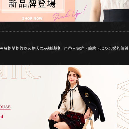
以經典紅黑蘇格蘭格紋以及梗犬為品牌精神，再帶入優雅、簡約，以及名媛的氣