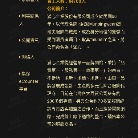
員工人數：約700人
．線上購物
公司簡介：
利害關係
滿心企業股份有限公司成立於民國66
．聯絡我們
人
年，以代理名牌-企鵝(Munsingwear)高
爾夫服飾為啟始，成為身分地位的象徵而
受到消費者矚目，取其"munsin"之音，將
公開資訊
公司命名為「滿心」。
聯絡人
滿心企業從經營單一品牌開始，秉持「品
質第一、服務第一、效率第一」的宗旨，
集保
不斷地「求新、求精、求進」。由單一品
eCounter
牌發展成設計、生產的多元化綜合服飾代
平台
理商，目前在台灣各大百貨公司擁有約
200多個專櫃，另與全台約70多家服飾經
銷專賣店與加盟店合作，而且經營電商網
路，完成線上線下通路的整合，銷售本公
司的服飾商品。