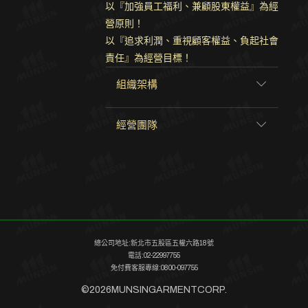
以『加強員工福利、兼顧股東權益』為經
營原則！
以『追求利潤、重視顧客權益、負起社會
責任』為經營目標！
組織架構
經營團隊
本公司已有簽約使用集保結算所「股務事務e
如果您有任何問題或建議，歡迎利用下列方
董事會
財務報表
股東會
永續報告書
股東
詳細資訊
櫃台（eCounter平台）」受理股東採用數位
式
聯絡
。
簽章方式申辦股務事項，有關已開放申辦之股
總公司地址:新北市五股區五權六路18號
如果您有任何問題或建議，歡迎利用下列
功能性委員會
持股比例佔前十名之股東相互間
電話:02-22997755
務事項，請連結集保結算所網址
年度
1.連結網站「
2024年永續報告書
公開資訊觀測
項目
管理部
方式
聯絡
。
免付費客服專線:0800-097755
https://stockservices.tdcc.com.tw/evote/index.html
之關係資料
，
站
」。
郭 副總
©2026
MUNSINGARMENTCORP.
115年度(2026)-第一季
參閱「eCounter股務事務e櫃台」之揭示說
2.於公司代號或簡稱欄位，輸入
章程/程序/辦法
公司發言人
福邦證券股份有限公
電話：(02)2299-