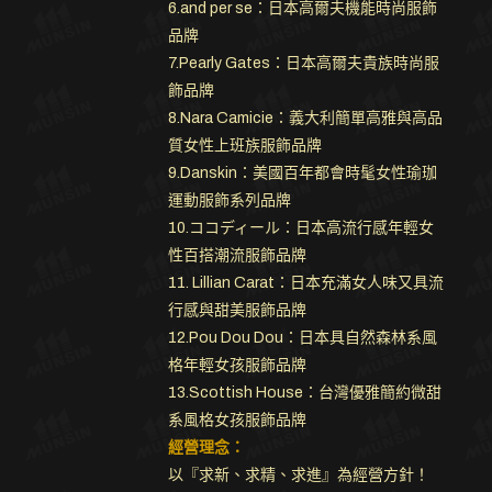
6.and per se：日本高爾夫機能時尚服飾
品牌
7.Pearly Gates：日本高爾夫貴族時尚服
飾品牌
8.Nara Camicie：義大利簡單高雅與高品
質女性上班族服飾品牌
9.Danskin：美國百年都會時髦女性瑜珈
運動服飾系列品牌
10.ココディール：日本高流行感年輕女
性百搭潮流服飾品牌
11. Lillian Carat：日本充滿女人味又具流
行感與甜美服飾品牌
12.Pou Dou Dou：日本具自然森林系風
格年輕女孩服飾品牌
13.Scottish House：台灣優雅簡約微甜
系風格女孩服飾品牌
經營理念：
以『求新、求精、求進』為經營方針！